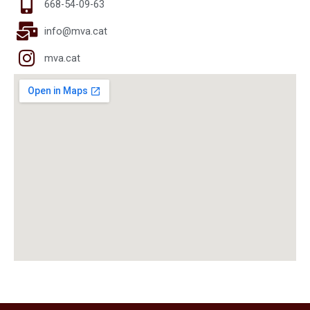
668-54-09-63
info@mva.cat
mva.cat