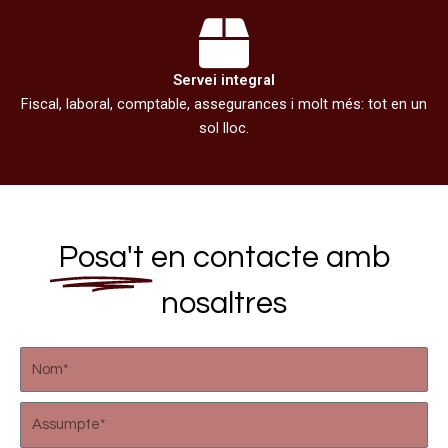
Servei integral
Fiscal, laboral, comptable, assegurances i molt més: tot en un
sol lloc.
Posa't
en contacte amb
nosaltres
N
o
m
A
s