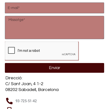
s
E
u
-
m
m
M
p
a
e
t
i
s
e
l
s
a
g
e
Enviar
Direcció:
C/ Sant Joan, 4 1-2
08202 Sabadell, Barcelona
93-725-51-42