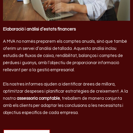
Elaboració i anàlisi d’estats financers
A MVA no només preparem els comptes anuals, sinó que també
oferim un servei d’anàlisi detallada. Aquesta anàlisi inclou
estudis de fluxos de caixa, rendibilitat, balanços i comptes de
pèrdues i guanys, amb l’objectiu de proporcionar informació
rellevant per a la gestió empresarial.
Els nostres informes ajuden a identificar àrees de millora,
optimitzar despeses i planificar estratègies de creixement. A la
nostra
assessoria comptable
, treballem de manera conjunta
amb els clients per adaptar les conclusions a les necessitats i
objectius específics de cada empresa.