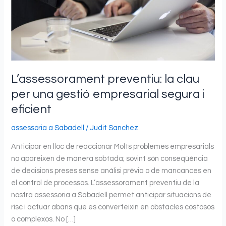
gestió
empresarial
segura
i
eficient
L’assessorament preventiu: la clau
per una gestió empresarial segura i
eficient
assessoria a Sabadell
/
Judit Sanchez
Anticipar en lloc de reaccionar Molts problemes empresarials
no apareixen de manera sobtada; sovint són conseqüència
de decisions preses sense anàlisi prèvia o de mancances en
el control de processos. L’assessorament preventiu de la
nostra assessoria a Sabadell permet anticipar situacions de
risc i actuar abans que es converteixin en obstacles costosos
o complexos. No […]