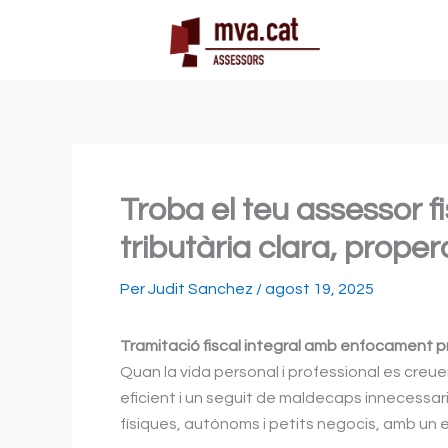
Vés
al
contingut
Troba el teu assessor f
tributària clara, prope
Per
Judit Sanchez
/
agost 19, 2025
Tramitació fiscal integral amb enfocament p
Quan la vida personal i professional es creu
eficient i un seguit de maldecaps innecessar
físiques, autònoms i petits negocis, amb un e