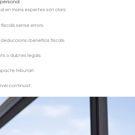
 personal
cal en mans expertes són clars:
fiscals sense errors.
 deduccions i beneficis fiscals.
nts o dubtes legals.
pacte tributari.
rvei continuat.