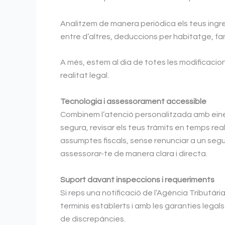
Analitzem de manera periòdica els teus ingres
entre d’altres, deduccions per habitatge, 
A més, estem al dia de totes les modificacio
realitat legal.
Tecnologia i assessorament accessible
Combinem l’atenció personalitzada amb eines 
segura, revisar els teus tràmits en temps real
assumptes fiscals, sense renunciar a un segu
assessorar-te de manera clara i directa.
Suport davant inspeccions i requeriments
Si reps una notificació de l’Agència Tributàr
terminis establerts i amb les garanties leg
de discrepàncies.