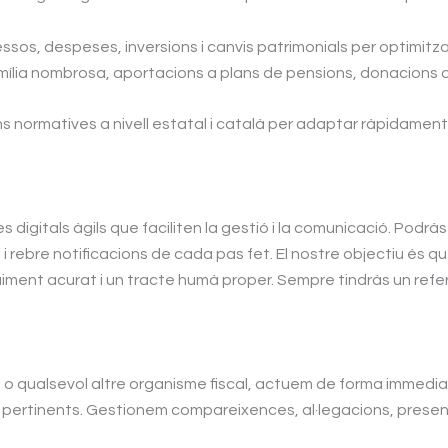
sos, despeses, inversions i canvis patrimonials per optimitzar 
família nombrosa, aportacions a plans de pensions, donacion
ns normatives a nivell estatal i català per adaptar ràpidament
digitals àgils que faciliten la gestió i la comunicació. Podrà
 i rebre notificacions de cada pas fet. El nostre objectiu és q
iment acurat i un tracte humà proper. Sempre tindràs un refe
ia o qualsevol altre organisme fiscal, actuem de forma immedi
als pertinents. Gestionem compareixences, al·legacions, pre