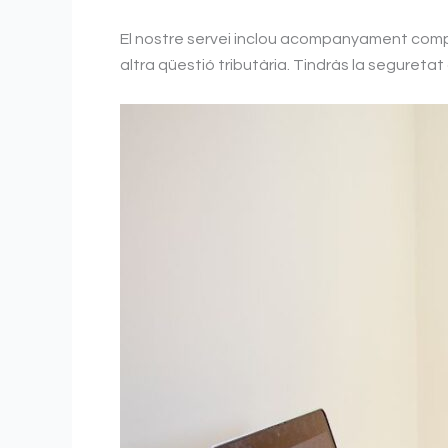
El nostre servei inclou acompanyament complet
altra qüestió tributària. Tindràs la seguret