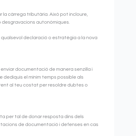
la càrrega tributària. Això pot incloure,
s o desgravacions autonòmiques.
 qualsevol declaració o estratègia a la nova
s enviar documentació de manera senzilla i
ue dediquis el mínim temps possible als
rent al teu costat per resoldre dubtes o
ata per tal de donar resposta dins dels
sentacions de documentació i defenses en cas