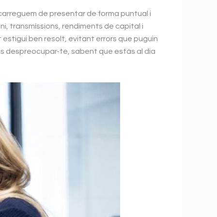
ncarreguem de presentar de forma puntual i
ni, transmissions, rendiments de capital i
estigui ben resolt, evitant errors que puguin
uis despreocupar-te, sabent que estàs al dia